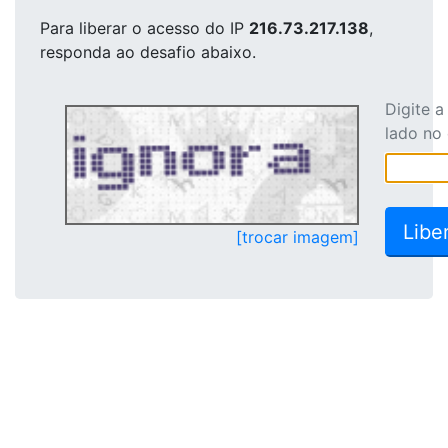
Para liberar o acesso
do IP
216.73.217.138
,
responda ao desafio abaixo.
Digite 
lado no
[trocar imagem]