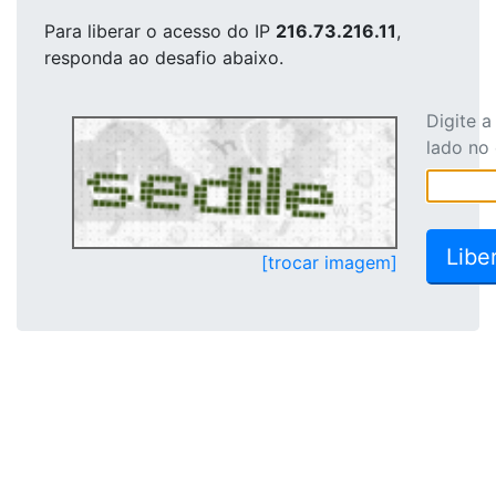
Para liberar o acesso
do IP
216.73.216.11
,
responda ao desafio abaixo.
Digite 
lado no
[trocar imagem]