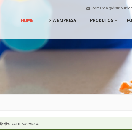
comercial@distribuido
HOME
A EMPRESA
PRODUTOS
F
ota��o com sucesso.